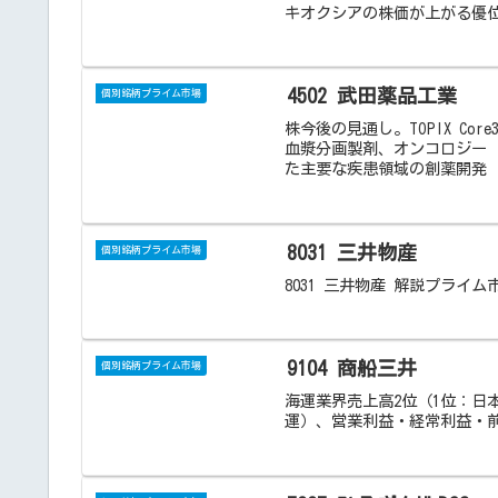
キオクシアの株価が上がる優
4502 武田薬品工業
個別銘柄プライム市場
株今後の見通し。TOPIX C
血漿分画製剤、オンコロジー
た主要な疾患領域の創薬開発
8031 三井物産
個別銘柄プライム市場
8031 三井物産 解説プライム市場
9104 商船三井
個別銘柄プライム市場
海運業界売上高2位（1位：日
運）、営業利益・経常利益・