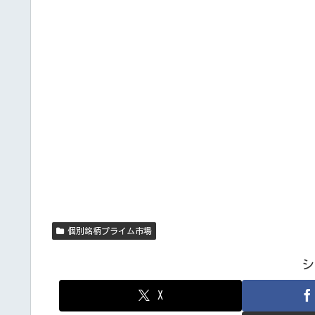
個別銘柄プライム市場
シ
X