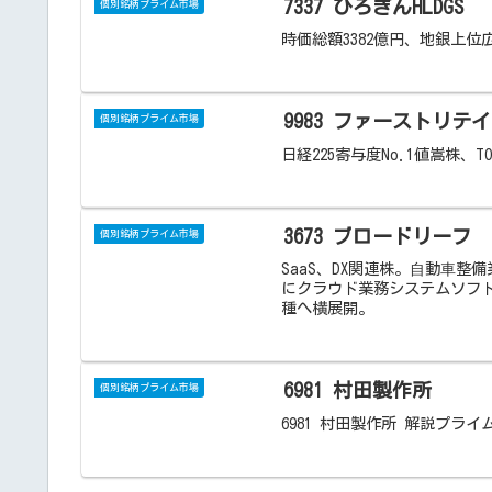
7337 ひろぎんHLDGS
個別銘柄プライム市場
時価総額3382億円、地銀上位
9983 ファーストリテ
個別銘柄プライム市場
日経225寄与度No.1値嵩株、TO
3673 ブロードリーフ
個別銘柄プライム市場
SaaS、DX関連株。⾃動⾞
にクラウド業務システムソフト
種へ横展開。
6981 村田製作所
個別銘柄プライム市場
6981 村田製作所 解説プライム市