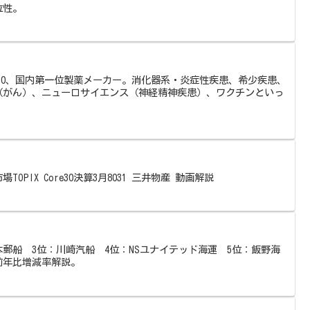
位性。
ore30、国内第一位製薬メーカー。消化器系・炎症性疾患、希少疾患、
（がん）、ニューロサイエンス（神経精神疾患）、ワクチンといっ
TOPIX Core30決算3月8031 三井物産 動画解説
本郵船 3位：川崎汽船 4位：NSユナイテッド海運 5位：飯野海
前年比増減率解説。