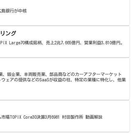
広島銀行が中核
イリング
PIX Large70構成銘柄、売上2兆7,665億円、営業利益3,810億円。
整備業、鈑⾦業、⾞両販売業、部品商などのカーアフターマーケット
ウェアの提供などのSaaSが収益の柱、特定の業種に特化し、他業
場TOPIX Core30決算3月6981 村田製作所 動画解説