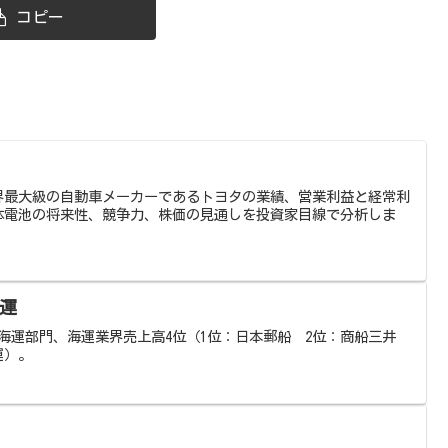
コピー
世界最大級の自動車メーカーであるトヨタの業績、営業利益と経常利
体電池の将来性、競争力、株価の見通しを投資家目線で分析しま
海運
鉄系海運部門、海運業界売上高4位（1位：日本郵船 2位：商船三井
運）。