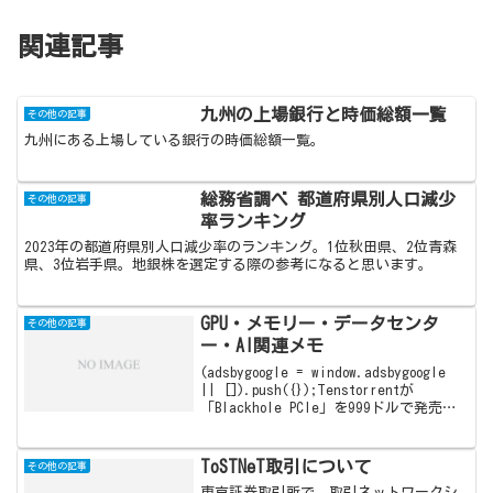
関連記事
九州の上場銀行と時価総額一覧
その他の記事
九州にある上場している銀行の時価総額一覧。
総務省調べ 都道府県別人口減少
その他の記事
率ランキング
2023年の都道府県別人口減少率のランキング。1位秋田県、2位青森
県、3位岩手県。地銀株を選定する際の参考になると思います。
GPU・メモリー・データセンタ
その他の記事
ー・AI関連メモ
(adsbygoogle = window.adsbygoogle
|| []).push({});Tenstorrentが
「Blackhole PCIe」を999ドルで発売。
AnthropicがSamsung Electronicsと
AI...
ToSTNeT取引について
その他の記事
東京証券取引所で、取引ネットワークシ