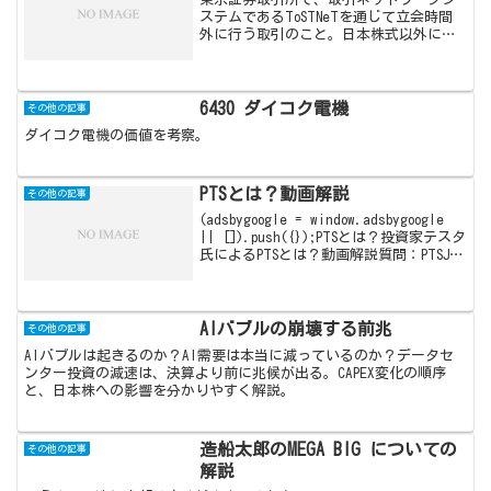
ステムであるToSTNeTを通じて立会時間
外に行う取引のこと。日本株式以外にも
外国株式、、ETF、REIT、転換社債型新
株予約権付社債（CB）などもToSTNeT市
場に上場しており、取引が可能。
6430 ダイコク電機
その他の記事
ダイコク電機の価値を考察。
PTSとは？動画解説
その他の記事
(adsbygoogle = window.adsbygoogle
|| []).push({});PTSとは？投資家テスタ
氏によるPTSとは？動画解説質問：PTSJ取
り引きについて、どうお考えですか？そ
れが知りたいです。私は平日仕事で取
り...
AIバブルの崩壊する前兆
その他の記事
AIバブルは起きるのか？AI需要は本当に減っているのか？データセ
ンター投資の減速は、決算より前に兆候が出る。CAPEX変化の順序
と、日本株への影響を分かりやすく解説。
造船太郎のMEGA BIG についての
その他の記事
解説